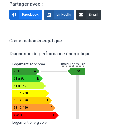
Partager avec :
Facebook
LinkedIn
Email
Consomation énergétique
Diagnostic de performance énergétique
Logement économe
KWhEP / m².an
28
≤ 50
A
51 à 90
B
91 à 150
C
151 à 230
D
231 à 330
E
331 à 450
F
> 450
G
Logement énergivore