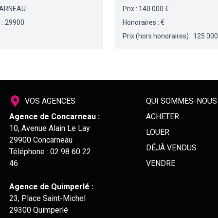
NCARNEAU
Prix : 140 000 €
 : 29900
Honoraires : €
Prix (hors honoraires) : 125 000
VOS AGENCES
QUI SOMMES-NOUS
Agence de Concarneau :
ACHETER
10, Avenue Alain Le Lay
LOUER
29900 Concarneau
DÉJÀ VENDUS
Téléphone :
02 98 60 22
46
VENDRE
Agence de Quimperlé :
23, Place Saint-Michel
29300 Quimperlé