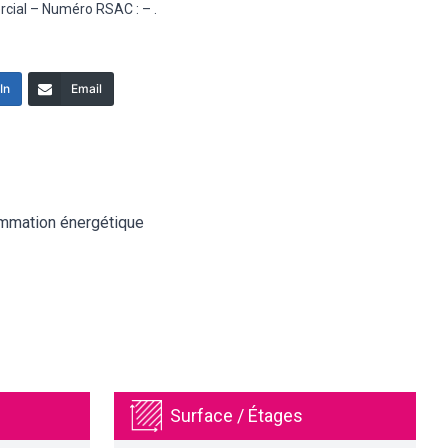
rcial – Numéro RSAC : – .
In
Email
mmation énergétique
Surface / Étages