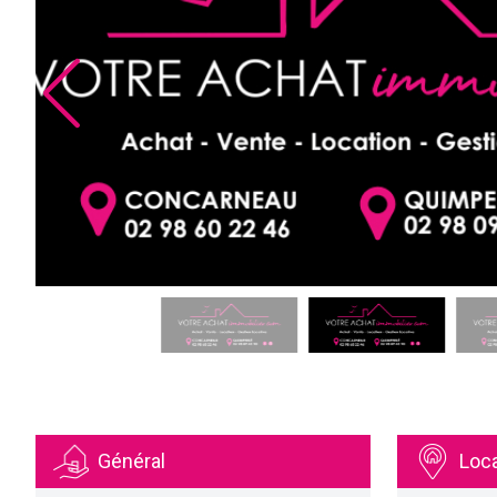
Général
Loca